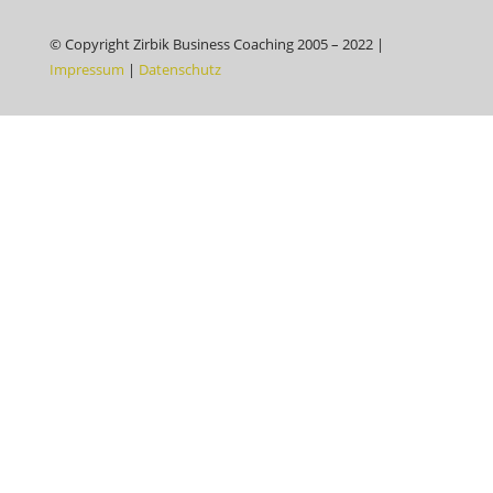
© Copyright Zirbik Business Coaching 2005 – 2022 |
Impressum
|
Datenschutz