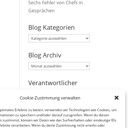
Sechs Fehler von Chefs in
Gesprächen
Blog Kategorien
Blog
Kategorien
Blog Archiv
Blog
Archiv
Verantwortlicher
Verantwortlicher i.S.d. § 18
Cookie-Zustimmung verwalten
Abs. 2 MStV:
Jürgen Zirbik, Eichenweg 53,
optimales Erlebnis zu bieten, verwenden wir Technologien wie Cookies, um
mationen zu speichern und/oder darauf zuzugreifen. Wenn du diesen
96149 Breitengüßbach
n zustimmst, können wir Daten wie das Surfverhalten oder eindeutige IDs
Website verarbeiten. Wenn du deine Zustimmung nicht erteilst oder