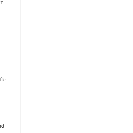
rn
für
nd