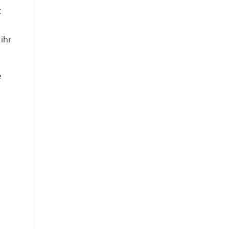
:
 ihr
e
.