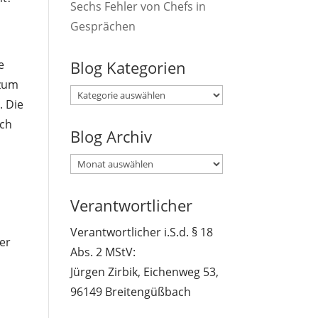
Sechs Fehler von Chefs in
Gesprächen
Blog Kategorien
e
 zum
Blog
. Die
Kategorien
Ich
Blog Archiv
Blog
Archiv
Verantwortlicher
Verantwortlicher i.S.d. § 18
ger
Abs. 2 MStV:
Jürgen Zirbik, Eichenweg 53,
96149 Breitengüßbach