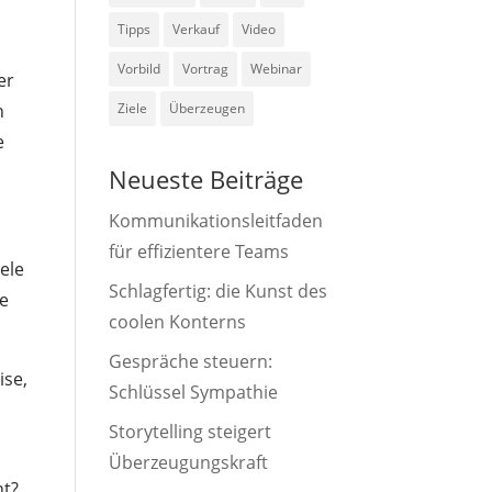
Tipps
Verkauf
Video
Vorbild
Vortrag
Webinar
er
Ziele
Überzeugen
n
e
Neueste Beiträge
Kommunikationsleitfaden
für effizientere Teams
ele
Schlagfertig: die Kunst des
re
coolen Konterns
Gespräche steuern:
ise,
Schlüssel Sympathie
Storytelling steigert
Überzeugungskraft
ht?