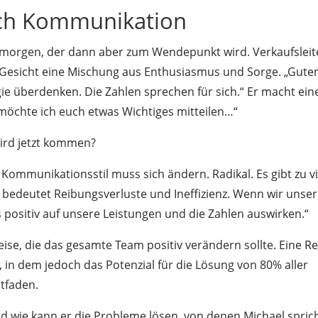
ch Kommunikation
gmorgen, der dann aber zum Wendepunkt wird. Verkaufsleit
n Gesicht eine Mischung aus Enthusiasmus und Sorge. „Gute
e überdenken. Die Zahlen sprechen für sich.“ Er macht ein
 möchte ich euch etwas Wichtiges mitteilen…“
wird jetzt kommen?
 Kommunikationsstil muss sich ändern. Radikal. Es gibt zu vi
 bedeutet Reibungsverluste und Ineffizienz. Wenn wir unse
positiv auf unsere Leistungen und die Zahlen auswirken.“
Reise, die das gesamte Team positiv verändern sollte. Eine Re
in dem jedoch das Potenzial für die Lösung von 80% aller
tfaden.
nd wie kann er die Probleme lösen, von denen Michael spric