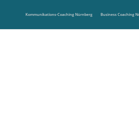
Kommunikations-Coaching Nürnberg
Business Coaching N