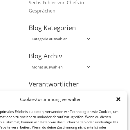
Sechs Fehler von Chefs in
Gesprächen
Blog Kategorien
Blog
Kategorien
Blog Archiv
Blog
Archiv
Verantwortlicher
Verantwortlicher i.S.d. § 18
Cookie-Zustimmung verwalten
Abs. 2 MStV:
Jürgen Zirbik, Eichenweg 53,
optimales Erlebnis zu bieten, verwenden wir Technologien wie Cookies, um
mationen zu speichern und/oder darauf zuzugreifen. Wenn du diesen
96149 Breitengüßbach
n zustimmst, können wir Daten wie das Surfverhalten oder eindeutige IDs
Website verarbeiten. Wenn du deine Zustimmung nicht erteilst oder