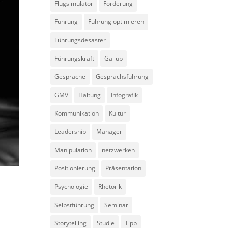
Flugsimulator
Förderung
Führung
Führung optimieren
Führungsdesaster
Führungskraft
Gallup
Gespräche
Gesprächsführung
GMV
Haltung
Infografik
Kommunikation
Kultur
Leadership
Manager
Manipulation
netzwerken
Positionierung
Präsentation
Psychologie
Rhetorik
Selbstführung
Seminar
Storytelling
Studie
Tipp