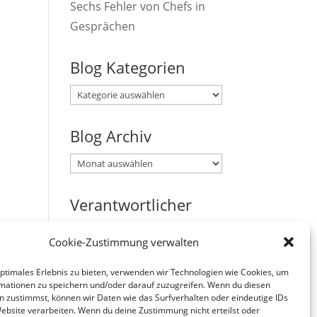
Sechs Fehler von Chefs in
Gesprächen
Blog Kategorien
Blog
Kategorien
Blog Archiv
Blog
Archiv
Verantwortlicher
Verantwortlicher i.S.d. § 18
Cookie-Zustimmung verwalten
Abs. 2 MStV:
Jürgen Zirbik, Eichenweg 53,
optimales Erlebnis zu bieten, verwenden wir Technologien wie Cookies, um
mationen zu speichern und/oder darauf zuzugreifen. Wenn du diesen
96149 Breitengüßbach
n zustimmst, können wir Daten wie das Surfverhalten oder eindeutige IDs
Website verarbeiten. Wenn du deine Zustimmung nicht erteilst oder