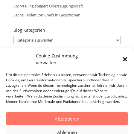
Storytelling steigert Überzeugungskraft
Sechs Fehler von Chefs in Gesprächen
Blog Kategorien
Blog
Kategorien
Cookie-Zustimmung
Blog Archiv
verwalten
Blog
Archiv
Um dir ein optimales Erlebnis zu bieten, verwenden wir Technologien wie
Cookies, um Geräteinformationen zu speichern und/oder darauf
Verantwortlicher
zuzugreifen. Wenn du diesen Technologien zustimmst, können wir Daten
Verantwortlicher i.S.d. § 18 Abs. 2 MStV:
wie das Surfverhalten oder eindeutige IDs auf dieser Website
verarbeiten. Wenn du deine Zustimmung nicht erteilst oder zurückziehst,
Jürgen Zirbik, Eichenweg 53, 96149 Breitengüßbach
können bestimmte Merkmale und Funktionen beeinträchtigt werden.
Akzeptieren
Impressum
Datenschutzerklärung
AGB
Ablehnen
Cookie-Richtlinie (EU)