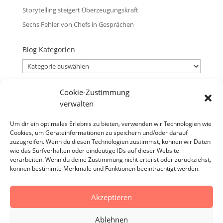
Storytelling steigert Überzeugungskraft
Sechs Fehler von Chefs in Gesprächen
Blog Kategorien
Blog
Kategorien
Cookie-Zustimmung
Blog Archiv
verwalten
Blog
Archiv
Um dir ein optimales Erlebnis zu bieten, verwenden wir Technologien wie
Cookies, um Geräteinformationen zu speichern und/oder darauf
Verantwortlicher
zuzugreifen. Wenn du diesen Technologien zustimmst, können wir Daten
Verantwortlicher i.S.d. § 18 Abs. 2 MStV:
wie das Surfverhalten oder eindeutige IDs auf dieser Website
verarbeiten. Wenn du deine Zustimmung nicht erteilst oder zurückziehst,
Jürgen Zirbik, Eichenweg 53, 96149 Breitengüßbach
können bestimmte Merkmale und Funktionen beeinträchtigt werden.
Akzeptieren
Impressum
Datenschutzerklärung
AGB
Ablehnen
Cookie-Richtlinie (EU)