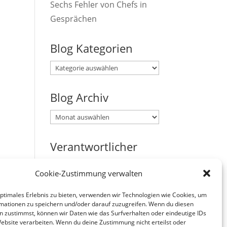
Sechs Fehler von Chefs in
Gesprächen
Blog Kategorien
Blog
Kategorien
Blog Archiv
Blog
Archiv
Verantwortlicher
Verantwortlicher i.S.d. § 18
Cookie-Zustimmung verwalten
Abs. 2 MStV:
Jürgen Zirbik, Eichenweg 53,
optimales Erlebnis zu bieten, verwenden wir Technologien wie Cookies, um
mationen zu speichern und/oder darauf zuzugreifen. Wenn du diesen
96149 Breitengüßbach
n zustimmst, können wir Daten wie das Surfverhalten oder eindeutige IDs
Website verarbeiten. Wenn du deine Zustimmung nicht erteilst oder