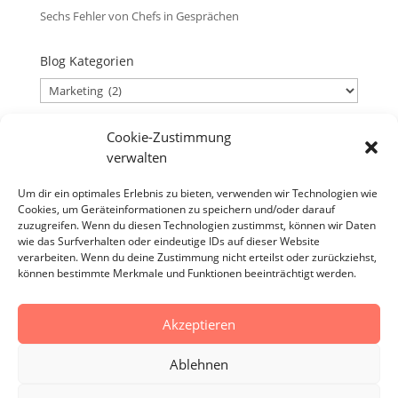
Sechs Fehler von Chefs in Gesprächen
Blog Kategorien
Blog
Kategorien
Cookie-Zustimmung
Blog Archiv
verwalten
Blog
Archiv
Um dir ein optimales Erlebnis zu bieten, verwenden wir Technologien wie
Cookies, um Geräteinformationen zu speichern und/oder darauf
Verantwortlicher
zuzugreifen. Wenn du diesen Technologien zustimmst, können wir Daten
Verantwortlicher i.S.d. § 18 Abs. 2 MStV:
wie das Surfverhalten oder eindeutige IDs auf dieser Website
verarbeiten. Wenn du deine Zustimmung nicht erteilst oder zurückziehst,
Jürgen Zirbik, Eichenweg 53, 96149 Breitengüßbach
können bestimmte Merkmale und Funktionen beeinträchtigt werden.
Akzeptieren
Impressum
Datenschutzerklärung
AGB
Ablehnen
Cookie-Richtlinie (EU)