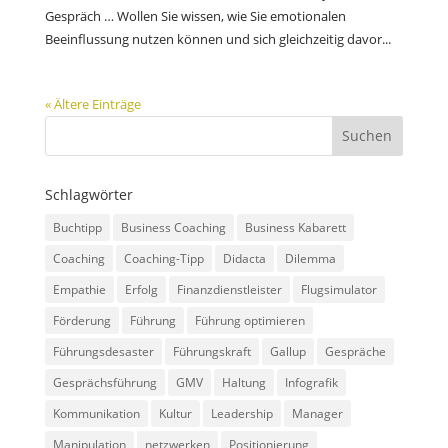
Gespräch … Wollen Sie wissen, wie Sie emotionalen
Beeinflussung nutzen können und sich gleichzeitig davor...
« Ältere Einträge
Schlagwörter
Buchtipp
Business Coaching
Business Kabarett
Coaching
Coaching-Tipp
Didacta
Dilemma
Empathie
Erfolg
Finanzdienstleister
Flugsimulator
Förderung
Führung
Führung optimieren
Führungsdesaster
Führungskraft
Gallup
Gespräche
Gesprächsführung
GMV
Haltung
Infografik
Kommunikation
Kultur
Leadership
Manager
Manipulation
netzwerken
Positionierung