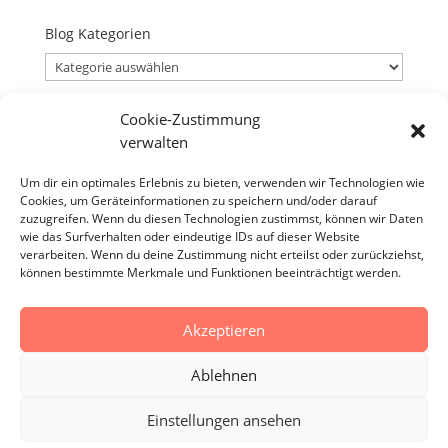
Blog Kategorien
Blog
Kategorien
Cookie-Zustimmung
Blog Archiv
verwalten
Blog
Archiv
Um dir ein optimales Erlebnis zu bieten, verwenden wir Technologien wie
Cookies, um Geräteinformationen zu speichern und/oder darauf
Verantwortlicher
zuzugreifen. Wenn du diesen Technologien zustimmst, können wir Daten
Verantwortlicher i.S.d. § 18 Abs. 2 MStV:
wie das Surfverhalten oder eindeutige IDs auf dieser Website
verarbeiten. Wenn du deine Zustimmung nicht erteilst oder zurückziehst,
Jürgen Zirbik, Eichenweg 53, 96149 Breitengüßbach
können bestimmte Merkmale und Funktionen beeinträchtigt werden.
Akzeptieren
Impressum
Datenschutzerklärung
AGB
Ablehnen
Cookie-Richtlinie (EU)
Einstellungen ansehen