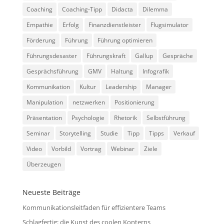
Coaching
Coaching-Tipp
Didacta
Dilemma
Empathie
Erfolg
Finanzdienstleister
Flugsimulator
Förderung
Führung
Führung optimieren
Führungsdesaster
Führungskraft
Gallup
Gespräche
Gesprächsführung
GMV
Haltung
Infografik
Kommunikation
Kultur
Leadership
Manager
Manipulation
netzwerken
Positionierung
Präsentation
Psychologie
Rhetorik
Selbstführung
Seminar
Storytelling
Studie
Tipp
Tipps
Verkauf
Video
Vorbild
Vortrag
Webinar
Ziele
Überzeugen
Neueste Beiträge
Kommunikationsleitfaden für effizientere Teams
Schlagfertig: die Kunst des coolen Konterns