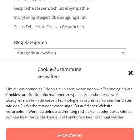
Gespräche steuern: Schlüssel Sympathie
Storytelling steigert Überzeugungskraft
Sechs Fehler von Chefs in Gesprächen
Blog Kategorien
Blog
Kategorien
Cookie-Zustimmung
Blog Archiv
verwalten
Blog
Archiv
Um dir ein optimales Erlebnis zu bieten, verwenden wir Technologien wie
Cookies, um Geräteinformationen zu speichern und/oder darauf
Verantwortlicher
zuzugreifen. Wenn du diesen Technologien zustimmst, können wir Daten
Verantwortlicher i.S.d. § 18 Abs. 2 MStV:
wie das Surfverhalten oder eindeutige IDs auf dieser Website
verarbeiten. Wenn du deine Zustimmung nicht erteilst oder zurückziehst,
Jürgen Zirbik, Eichenweg 53, 96149 Breitengüßbach
können bestimmte Merkmale und Funktionen beeinträchtigt werden.
Akzeptieren