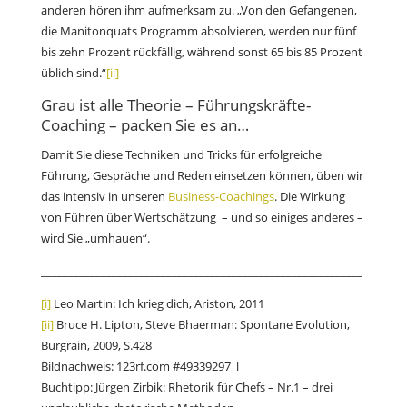
anderen hören ihm aufmerksam zu. „Von den Gefangenen,
die Manitonquats Programm absolvieren, werden nur fünf
bis zehn Prozent rückfällig, während sonst 65 bis 85 Prozent
üblich sind.“
[ii]
Grau ist alle Theorie – Führungskräfte-
Coaching – packen Sie es an…
Damit Sie diese Techniken und Tricks für erfolgreiche
Führung, Gespräche und Reden einsetzen können, üben wir
das intensiv in unseren
Business-Coachings
. Die Wirkung
von Führen über Wertschätzung – und so einiges anderes –
wird Sie „umhauen“.
___________________________________________________________
[i]
Leo Martin: Ich krieg dich, Ariston, 2011
[ii]
Bruce H. Lipton, Steve Bhaerman: Spontane Evolution,
Burgrain, 2009, S.428
Bildnachweis: 123rf.com #49339297_l
Buchtipp: Jürgen Zirbik: Rhetorik für Chefs – Nr.1 – drei