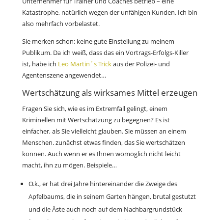
Unternehmer für Trainer und Coaches betrieb – eine
Katastrophe, natürlich wegen der unfähigen Kunden. Ich bin
also mehrfach vorbelastet.
Sie merken schon: keine gute Einstellung zu meinem
Publikum. Da ich weiß, dass das ein Vortrags-Erfolgs-Killer
ist, habe ich
Leo Martin´s Trick
aus der Polizei- und
Agentenszene angewendet…
Wertschätzung als wirksames Mittel erzeugen
Fragen Sie sich, wie es im Extremfall gelingt, einem
Kriminellen mit Wertschätzung zu begegnen? Es ist
einfacher, als Sie vielleicht glauben. Sie müssen an einem
Menschen. zunächst etwas finden, das Sie wertschätzen
können. Auch wenn er es Ihnen womöglich nicht leicht
macht, ihn zu mögen. Beispiele…
O.k., er hat drei Jahre hintereinander die Zweige des
Apfelbaums, die in seinem Garten hängen, brutal gestutzt
und die Äste auch noch auf dem Nachbargrundstück