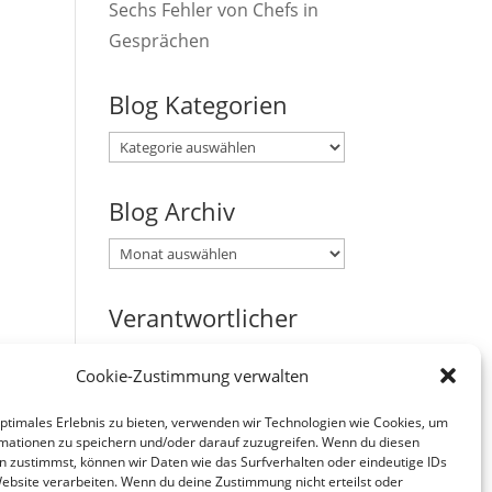
Sechs Fehler von Chefs in
Gesprächen
Blog Kategorien
Blog
Kategorien
Blog Archiv
Blog
Archiv
Verantwortlicher
Verantwortlicher i.S.d. § 18
Cookie-Zustimmung verwalten
Abs. 2 MStV:
Jürgen Zirbik, Eichenweg 53,
optimales Erlebnis zu bieten, verwenden wir Technologien wie Cookies, um
mationen zu speichern und/oder darauf zuzugreifen. Wenn du diesen
96149 Breitengüßbach
n zustimmst, können wir Daten wie das Surfverhalten oder eindeutige IDs
Website verarbeiten. Wenn du deine Zustimmung nicht erteilst oder