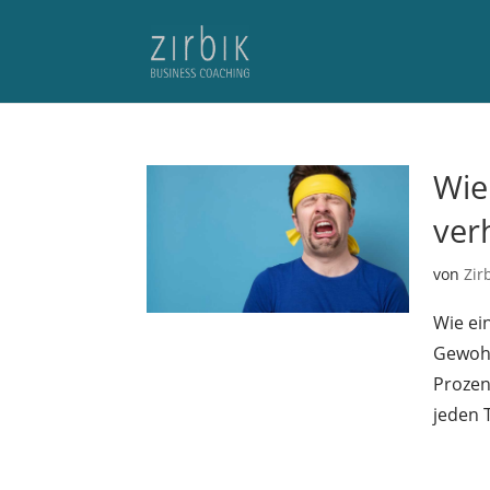
Wie
ver
von
Zir
Wie ei
Gewohn
Prozen
jeden T