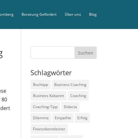
ürnberg
Beratung Gefördert
Über uns
Blog
g
Schlagwörter
Buchtipp
Business Coaching
ese
Business Kabarett
Coaching
 80
Coaching-Tipp
Didacta
ndert
Dilemma
Empathie
Erfolg
Finanzdienstleister