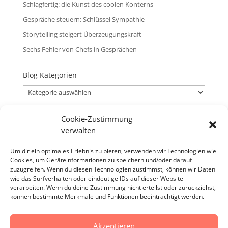
Schlagfertig: die Kunst des coolen Konterns
Gespräche steuern: Schlüssel Sympathie
Storytelling steigert Überzeugungskraft
Sechs Fehler von Chefs in Gesprächen
Blog Kategorien
Blog
Kategorien
Cookie-Zustimmung
Blog Archiv
verwalten
Blog
Archiv
Um dir ein optimales Erlebnis zu bieten, verwenden wir Technologien wie
Cookies, um Geräteinformationen zu speichern und/oder darauf
Verantwortlicher
zuzugreifen. Wenn du diesen Technologien zustimmst, können wir Daten
Verantwortlicher i.S.d. § 18 Abs. 2 MStV:
wie das Surfverhalten oder eindeutige IDs auf dieser Website
verarbeiten. Wenn du deine Zustimmung nicht erteilst oder zurückziehst,
Jürgen Zirbik, Eichenweg 53, 96149 Breitengüßbach
können bestimmte Merkmale und Funktionen beeinträchtigt werden.
Akzeptieren