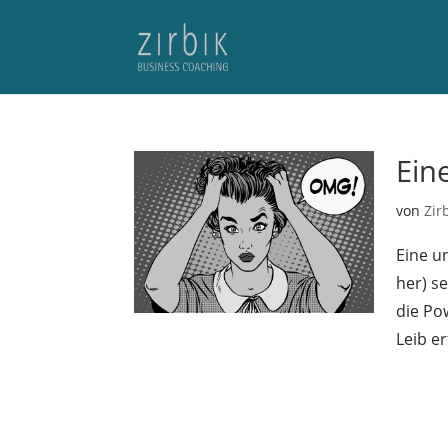
Ein
von
Zir
Eine u
her) s
die Po
Leib er