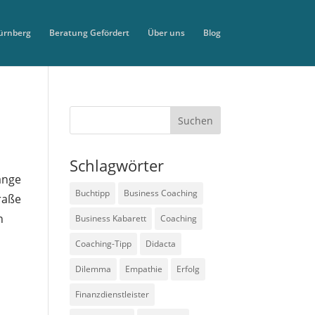
ürnberg
Beratung Gefördert
Über uns
Blog
Schlagwörter
lange
Buchtipp
Business Coaching
raße
n
Business Kabarett
Coaching
Coaching-Tipp
Didacta
Dilemma
Empathie
Erfolg
Finanzdienstleister