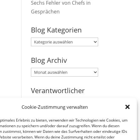
Sechs Fehler von Chefs in
Gesprächen
Blog Kategorien
Blog
Kategorien
Blog Archiv
Blog
Archiv
Verantwortlicher
Verantwortlicher i.S.d. § 18
Cookie-Zustimmung verwalten
Abs. 2 MStV:
Jürgen Zirbik, Eichenweg 53,
optimales Erlebnis zu bieten, verwenden wir Technologien wie Cookies, um
mationen zu speichern und/oder darauf zuzugreifen. Wenn du diesen
96149 Breitengüßbach
n zustimmst, können wir Daten wie das Surfverhalten oder eindeutige IDs
Website verarbeiten. Wenn du deine Zustimmung nicht erteilst oder