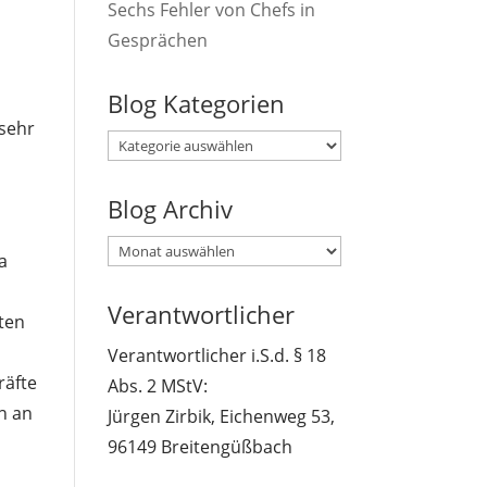
Sechs Fehler von Chefs in
Gesprächen
Blog Kategorien
(sehr
Blog
Kategorien
Blog Archiv
Blog
a
Archiv
Verantwortlicher
eten
Verantwortlicher i.S.d. § 18
räfte
Abs. 2 MStV:
n an
Jürgen Zirbik, Eichenweg 53,
96149 Breitengüßbach