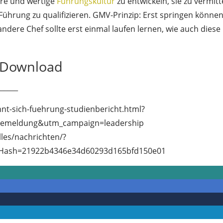
lare und wertige
Führungskultur
zu entwickeln, sie zu vermitt
ührung zu qualifizieren. GMV-Prinzip: Erst springen können
andere Chef sollte erst einmal laufen lernen, wie auch diese
r Download
______
hnt-sich-fuehrung-studienbericht.html?
emeldung&utm_campaign=leadership
lles/nachrichten/?
cHash=21922b4346e34d60293d165bfd150e01