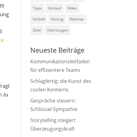
39
Tipps
Verkauf
Video
rung
Vorbild
Vortrag
Webinar
Ziele
Überzeugen
d
te
Neueste Beiträge
Kommunikationsleitfaden
für effizientere Teams
Schlagfertig: die Kunst des
fragt
coolen Konterns
n zu
Gespräche steuern:
Schlüssel Sympathie
Storytelling steigert
Überzeugungskraft