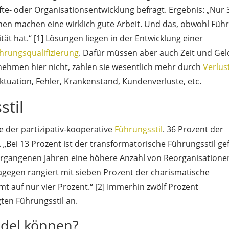
e- oder Organisationsentwicklung befragt. Ergebnis: „Nur 
en machen eine wirklich gute Arbeit. Und das, obwohl Füh
ität hat.“ [1] Lösungen liegen in der Entwicklung einer
hrungsqualifizierung
. Dafür müssen aber auch Zeit und Gel
nehmen hier nicht, zahlen sie wesentlich mehr durch
Verlus
uktuation, Fehler, Krankenstand, Kundenverluste, etc.
til
 der partizipativ-kooperative
Führungsstil
. 36 Prozent der
„Bei 13 Prozent ist der transformatorische Führungsstil ge
vergangenen Jahren eine höhere Anzahl von Reorganisatione
agegen rangiert mit sieben Prozent der charismatische
 auf nur vier Prozent.“ [2] Immerhin zwölf Prozent
en Führungsstil an.
ndel können?