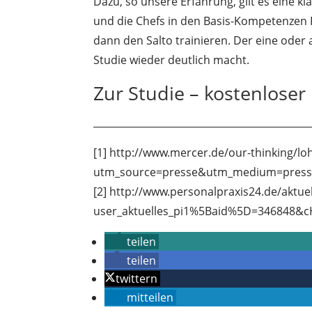
Dazu, so unsere Erfahrung, gilt es eine k
und die Chefs in den Basis-Kompetenzen F
dann den Salto trainieren. Der eine oder 
Studie wieder deutlich macht.
Zur Studie – kostenlose
____________________________________________
[1] http://www.mercer.de/our-thinking/lo
utm_source=presse&utm_medium=press
[2] http://www.personalpraxis24.de/aktue
user_aktuelles_pi1%5Baid%5D=346848&
teilen
teilen
twittern
mitteilen