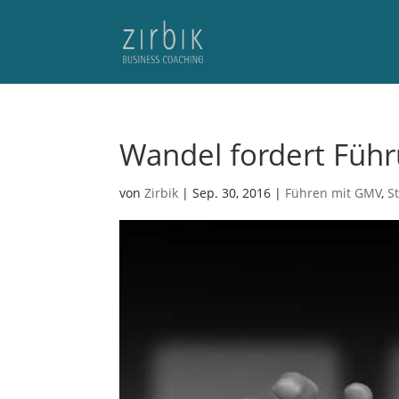
Wandel fordert Füh
von
Zirbik
|
Sep. 30, 2016
|
Führen mit GMV
,
S