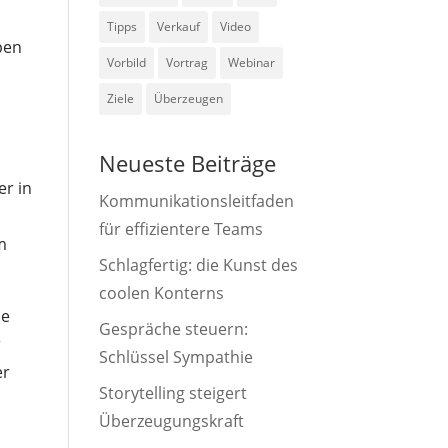
Tipps
Verkauf
Video
ben
Vorbild
Vortrag
Webinar
Ziele
Überzeugen
Neueste Beiträge
er in
Kommunikationsleitfaden
für effizientere Teams
m
Schlagfertig: die Kunst des
coolen Konterns
ie
Gespräche steuern:
r
Schlüssel Sympathie
er
Storytelling steigert
Überzeugungskraft