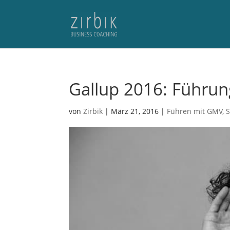
Gallup 2016: Führun
von
Zirbik
|
März 21, 2016
|
Führen mit GMV
,
S