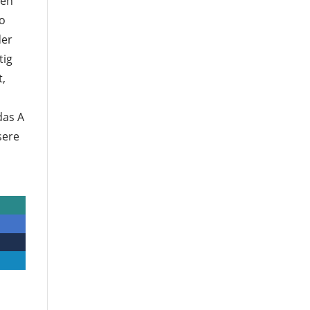
ten
co
der
tig
t,
das A
sere