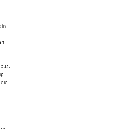
 in
en
 aus,
up
 die