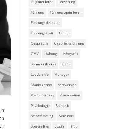
Flugsimulator
Förderung
Führung
Führung optimieren
Führungsdesaster
Führungskraft
Gallup
Gespräche
Gesprächsführung
GMV
Haltung
Infografik
Kommunikation
Kultur
Leadership
Manager
Manipulation
netzwerken
Positionierung
Präsentation
Psychologie
Rhetorik
„In
Selbstführung
Seminar
en
ät
Storytelling
Studie
Tipp