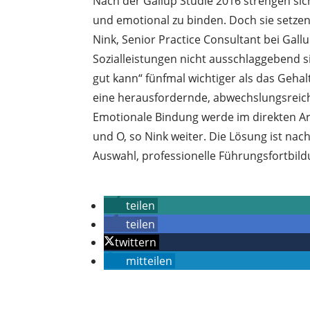
Nach der Gallup Studie 2016 strengen si
und emotional zu binden. Doch sie setze
Nink, Senior Practice Consultant bei Gallu
Sozialleistungen nicht ausschlaggebend sin
gut kann“ fünfmal wichtiger als das Geha
eine herausfordernde, abwechslungsreiche
Emotionale Bindung werde im direkten Arb
und O, so Nink weiter. Die Lösung ist na
Auswahl, professionelle Führungsfortbi
.
teilen
teilen
twittern
mitteilen