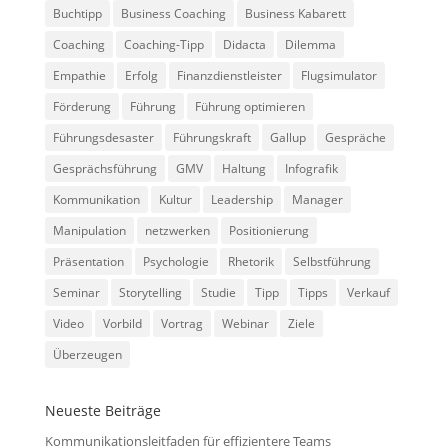
Buchtipp
Business Coaching
Business Kabarett
Coaching
Coaching-Tipp
Didacta
Dilemma
Empathie
Erfolg
Finanzdienstleister
Flugsimulator
Förderung
Führung
Führung optimieren
Führungsdesaster
Führungskraft
Gallup
Gespräche
Gesprächsführung
GMV
Haltung
Infografik
Kommunikation
Kultur
Leadership
Manager
Manipulation
netzwerken
Positionierung
Präsentation
Psychologie
Rhetorik
Selbstführung
Seminar
Storytelling
Studie
Tipp
Tipps
Verkauf
Video
Vorbild
Vortrag
Webinar
Ziele
Überzeugen
Neueste Beiträge
Kommunikationsleitfaden für effizientere Teams