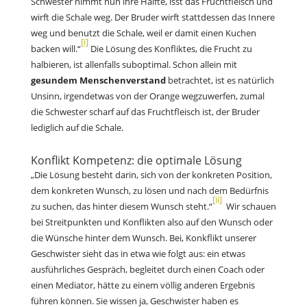
Schwester nimmt nun ihre Hälfte, isst das Fruchtfleisch und
wirft die Schale weg. Der Bruder wirft stattdessen das Innere
weg und benutzt die Schale, weil er damit einen Kuchen
[i]
backen will.“
Die Lösung des Konfliktes, die Frucht zu
halbieren, ist allenfalls suboptimal. Schon allein mit
gesundem Menschenverstand
betrachtet, ist es natürlich
Unsinn, irgendetwas von der Orange wegzuwerfen, zumal
die Schwester scharf auf das Fruchtfleisch ist, der Bruder
lediglich auf die Schale.
Konflikt Kompetenz: die optimale Lösung
„Die Lösung besteht darin, sich von der konkreten Position,
dem konkreten Wunsch, zu lösen und nach dem Bedürfnis
[ii]
zu suchen, das hinter diesem Wunsch steht.“
Wir schauen
bei Streitpunkten und Konflikten also auf den Wunsch oder
die Wünsche hinter dem Wunsch. Bei, Konkflikt unserer
Geschwister sieht das in etwa wie folgt aus: ein etwas
ausführliches Gespräch, begleitet durch einen Coach oder
einen Mediator, hätte zu einem völlig anderen Ergebnis
führen können. Sie wissen ja, Geschwister haben es