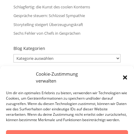
Schlagfertig: die Kunst des coolen Konterns
Gespräche steuern: Schlüssel Sympathie
Storytelling steigert Überzeugungskraft
Sechs Fehler von Chefs in Gesprächen
Blog Kategorien
Blog
Kategorien
Cookie-Zustimmung
Blog Archiv
verwalten
Blog
Archiv
Um dir ein optimales Erlebnis zu bieten, verwenden wir Technologien wie
Cookies, um Geräteinformationen zu speichern und/oder darauf
Verantwortlicher
zuzugreifen. Wenn du diesen Technologien zustimmst, können wir Daten
Verantwortlicher i.S.d. § 18 Abs. 2 MStV:
wie das Surfverhalten oder eindeutige IDs auf dieser Website
verarbeiten. Wenn du deine Zustimmung nicht erteilst oder zurückziehst,
Jürgen Zirbik, Eichenweg 53, 96149 Breitengüßbach
können bestimmte Merkmale und Funktionen beeinträchtigt werden.